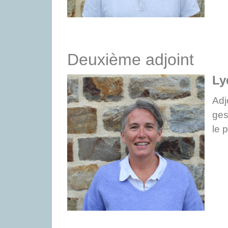
Deuxième adjoint
Ly
Adj
ges
le 