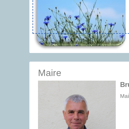
Maire
Br
Mai