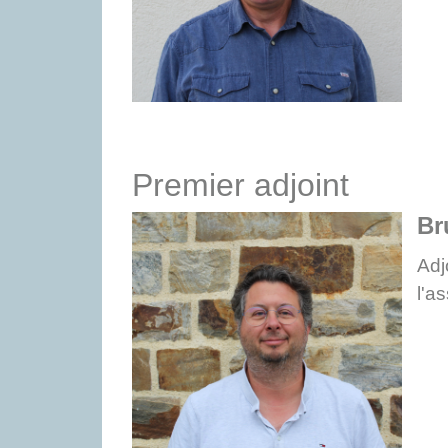
Premier adjoint
Br
Adj
l'a